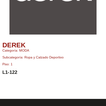
DEREK
Categoría: MODA
Subcategoría: Ropa y Calzado Deportivo
Piso: 1
L1-122