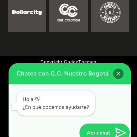
Copyright CodexThemes
Chatea con C.C. Nuestro Bogotá
Terminos y Condiciones
Queremos Escucharte
Póliza RCE 2026
Hola 👋
Aviso de Privacidad
¿En qué podemos ayudarte?
Tratamiento de Datos
Gestión Ambiental
Abrir chat