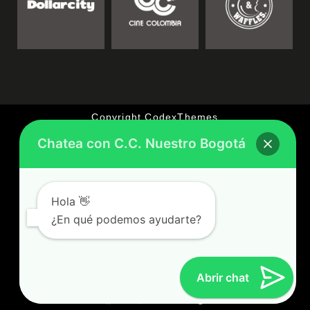
Copyright CodexThemes
Chatea con C.C. Nuestro Bogotá
Terminos y Condiciones
Queremos Escucharte
Póliza RCE 2026
Hola 👋
Aviso de Privacidad
¿En qué podemos ayudarte?
Tratamiento de Datos
Gestión Ambiental
Abrir chat